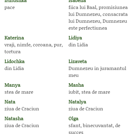
Irinushka
Isabella
pace
fiica lui Baal, promisiunea
lui Dumnezeu, consacrata
lui Dumnezeu, Dumnezeu
este perfectiunea
Katerina
Lidiya
vraji, nimfe, coroana, pur,
din Lidia
tortura
Lidochka
Lizaveta
din Lidia
Dumnezeu in juramantul
meu
Manya
Masha
stea de mare
iubit, stea de mare
Nata
Natalya
ziua de Craciun
ziua de Craciun
Natasha
Olga
ziua de Craciun
sfant, binecuvantat, de
succes