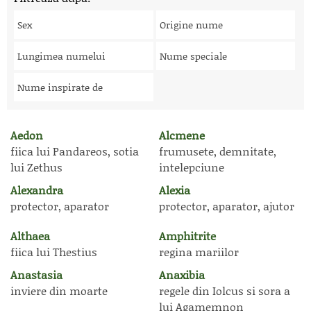
Sex
Origine nume
Lungimea numelui
Nume speciale
Nume inspirate de
Aedon
Alcmene
fiica lui Pandareos, sotia
frumusete, demnitate,
lui Zethus
intelepciune
Alexandra
Alexia
protector, aparator
protector, aparator, ajutor
Althaea
Amphitrite
fiica lui Thestius
regina mariilor
Anastasia
Anaxibia
inviere din moarte
regele din Iolcus si sora a
lui Agamemnon