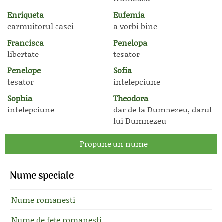
Enriqueta
Eufemia
carmuitorul casei
a vorbi bine
Francisca
Penelopa
libertate
tesator
Penelope
Sofia
tesator
intelepciune
Sophia
Theodora
intelepciune
dar de la Dumnezeu, darul
lui Dumnezeu
Propune un nume
Nume speciale
Nume romanesti
Nume de fete romanesti