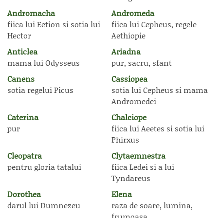
Andromacha
Andromeda
fiica lui Eetion si sotia lui
fiica lui Cepheus, regele
Hector
Aethiopie
Anticlea
Ariadna
mama lui Odysseus
pur, sacru, sfant
Canens
Cassiopea
sotia regelui Picus
sotia lui Cepheus si mama
Andromedei
Caterina
Chalciope
pur
fiica lui Aeetes si sotia lui
Phirxus
Cleopatra
Clytaemnestra
pentru gloria tatalui
fiica Ledei si a lui
Tyndareus
Dorothea
Elena
darul lui Dumnezeu
raza de soare, lumina,
frumoasa