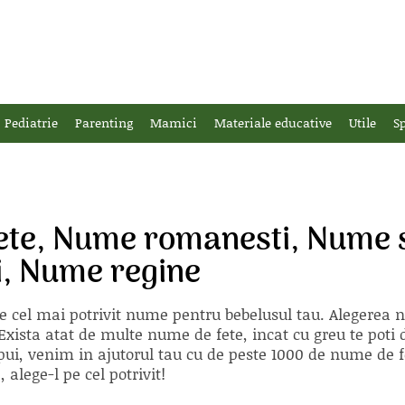
Pediatrie
Parenting
Mamici
Materiale educative
Utile
Sp
ete, Nume romanesti, Nume 
i, Nume regine
e cel mai potrivit nume pentru bebelusul tau. Alegerea
xista atat de multe nume de fete, incat cu greu te poti d
ii pui, venim in ajutorul tau cu de peste 1000 de nume d
alege-l pe cel potrivit!