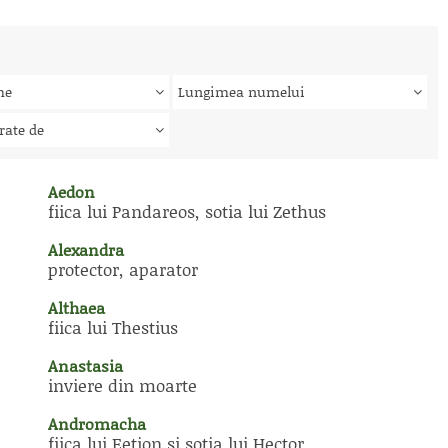
me
Lungimea numelui
rate de
Aedon
fiica lui Pandareos, sotia lui Zethus
Alexandra
protector, aparator
Althaea
fiica lui Thestius
Anastasia
inviere din moarte
Andromacha
fiica lui Eetion si sotia lui Hector