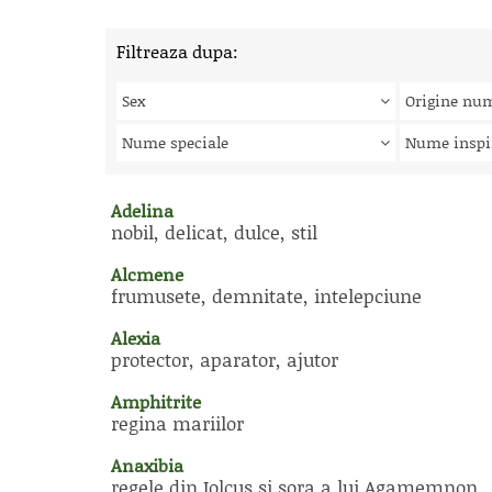
Filtreaza dupa:
Sex
Origine nu
Nume speciale
Nume inspi
Adelina
nobil, delicat, dulce, stil
Alcmene
frumusete, demnitate, intelepciune
Alexia
protector, aparator, ajutor
Amphitrite
regina mariilor
Anaxibia
regele din Iolcus si sora a lui Agamemnon