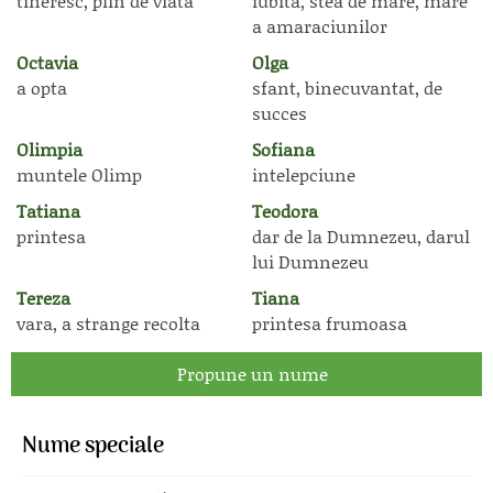
tineresc, plin de viata
iubita, stea de mare, mare
a amaraciunilor
Octavia
Olga
a opta
sfant, binecuvantat, de
succes
Olimpia
Sofiana
muntele Olimp
intelepciune
Tatiana
Teodora
printesa
dar de la Dumnezeu, darul
lui Dumnezeu
Tereza
Tiana
vara, a strange recolta
printesa frumoasa
Propune un nume
Nume speciale