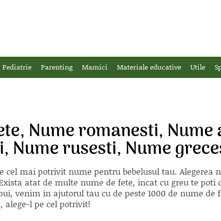
Pediatrie
Parenting
Mamici
Materiale educative
Utile
Sp
ete, Nume romanesti, Nume
i, Nume rusesti, Nume grece
e cel mai potrivit nume pentru bebelusul tau. Alegerea
xista atat de multe nume de fete, incat cu greu te poti d
ii pui, venim in ajutorul tau cu de peste 1000 de nume d
alege-l pe cel potrivit!