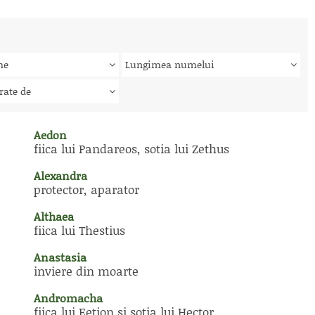
me
Lungimea numelui
rate de
Aedon
fiica lui Pandareos, sotia lui Zethus
Alexandra
protector, aparator
Althaea
fiica lui Thestius
Anastasia
inviere din moarte
Andromacha
fiica lui Eetion si sotia lui Hector