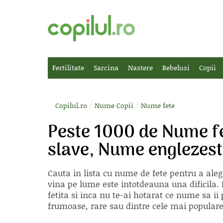
Fertilitate
Sarcina
Nastere
Bebelusi
Copii
/
/
Copilul.ro
Nume Copii
Nume fete
Peste 1000 de Nume f
slave, Nume englezest
Cauta in lista cu
nume de fete
pentru a aleg
vina pe lume este intotdeauna una dificila. E
fetita si inca nu te-ai hotarat ce nume sa 
frumoase, rare sau dintre cele mai populare, 