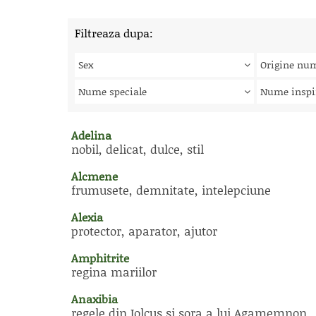
Filtreaza dupa:
Sex
Origine nu
Nume speciale
Nume inspi
Adelina
nobil, delicat, dulce, stil
Alcmene
frumusete, demnitate, intelepciune
Alexia
protector, aparator, ajutor
Amphitrite
regina mariilor
Anaxibia
regele din Iolcus si sora a lui Agamemnon