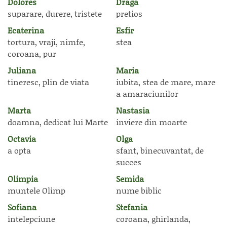
Dolores
Draga
suparare, durere, tristete
pretios
Ecaterina
Esfir
tortura, vraji, nimfe,
stea
coroana, pur
Juliana
Maria
tineresc, plin de viata
iubita, stea de mare, mare
a amaraciunilor
Marta
Nastasia
doamna, dedicat lui Marte
inviere din moarte
Octavia
Olga
a opta
sfant, binecuvantat, de
succes
Olimpia
Semida
muntele Olimp
nume biblic
Sofiana
Stefania
intelepciune
coroana, ghirlanda,