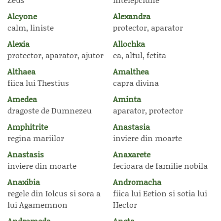
Alcyone
Alexandra
calm, liniste
protector, aparator
Alexia
Allochka
protector, aparator, ajutor
ea, altul, fetita
Althaea
Amalthea
fiica lui Thestius
capra divina
Amedea
Aminta
dragoste de Dumnezeu
aparator, protector
Amphitrite
Anastasia
regina mariilor
inviere din moarte
Anastasis
Anaxarete
inviere din moarte
fecioara de familie nobila
Anaxibia
Andromacha
regele din Iolcus si sora a
fiica lui Eetion si sotia lui
lui Agamemnon
Hector
Andromeda
Aneta