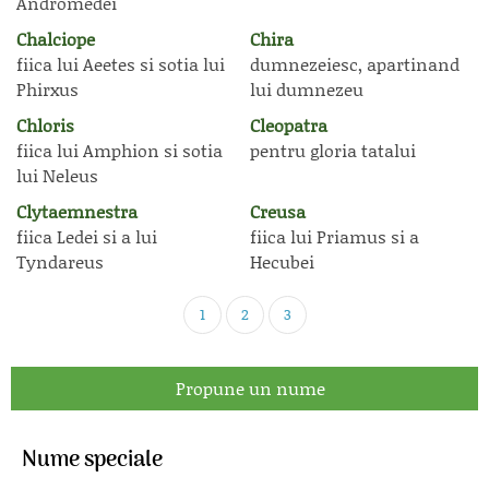
Andromedei
Chalciope
Chira
fiica lui Aeetes si sotia lui
dumnezeiesc, apartinand
Phirxus
lui dumnezeu
Chloris
Cleopatra
fiica lui Amphion si sotia
pentru gloria tatalui
lui Neleus
Clytaemnestra
Creusa
fiica Ledei si a lui
fiica lui Priamus si a
Tyndareus
Hecubei
1
2
3
Propune un nume
Nume speciale