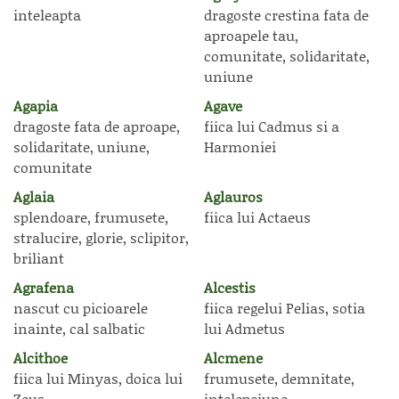
inteleapta
dragoste crestina fata de
aproapele tau,
comunitate, solidaritate,
uniune
Agapia
Agave
dragoste fata de aproape,
fiica lui Cadmus si a
solidaritate, uniune,
Harmoniei
comunitate
Aglaia
Aglauros
splendoare, frumusete,
fiica lui Actaeus
stralucire, glorie, sclipitor,
briliant
Agrafena
Alcestis
nascut cu picioarele
fiica regelui Pelias, sotia
inainte, cal salbatic
lui Admetus
Alcithoe
Alcmene
fiica lui Minyas, doica lui
frumusete, demnitate,
Zeus
intelepciune