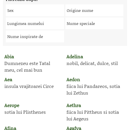
Sex
Origine nume
Lungimea numelui
Nume speciale
Nume inspirate de
Abia
Adelina
Dumnezeu este Tatal
nobil, delicat, dulce, stil
meu, cel mai bun
Aea
Aedon
insula vrajitoarei Circe
fiica lui Pandareos, sotia
lui Zethus
Aerope
Aethra
sotia lui Plisthenes
fiica lui Pittheus si sotia
lui Aegeus
Afina
Agafya