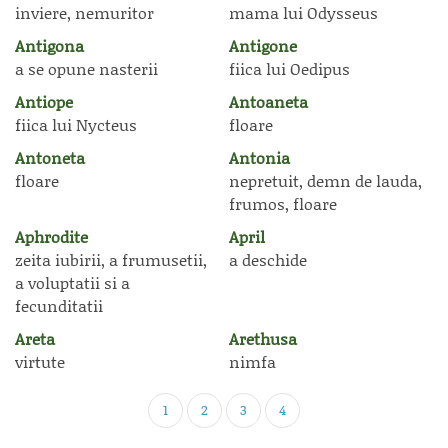
inviere, nemuritor
mama lui Odysseus
Antigona
Antigone
a se opune nasterii
fiica lui Oedipus
Antiope
Antoaneta
fiica lui Nycteus
floare
Antoneta
Antonia
floare
nepretuit, demn de lauda,
frumos, floare
Aphrodite
April
zeita iubirii, a frumusetii,
a deschide
a voluptatii si a
fecunditatii
Areta
Arethusa
virtute
nimfa
1
2
3
4