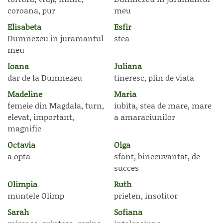
coroana, pur
meu
Elisabeta
Esfir
Dumnezeu in juramantul
stea
meu
Ioana
Juliana
dar de la Dumnezeu
tineresc, plin de viata
Madeline
Maria
femeie din Magdala, turn,
iubita, stea de mare, mare
elevat, important,
a amaraciunilor
magnific
Octavia
Olga
a opta
sfant, binecuvantat, de
succes
Olimpia
Ruth
muntele Olimp
prieten, insotitor
Sarah
Sofiana