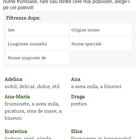
nume frumoase, rare sau dintre cele mai populare, alege-l
pe cel potrivit!
Filtreaza dupa:
Sex
Origine nume
Lungimea numelui
Nume speciale
Nume inspirate de
Adelina
Ana
nobil, delicat, dulce, stil
a avea mila, a binevoi
Ana-Maria
Draga
frumusete, a avea mila,
pretios
picatura, stea de mare, a
binevoi
Ecaterina
Elisa
tortura, vraji, nimfe,
Dumnezeu in juramantul