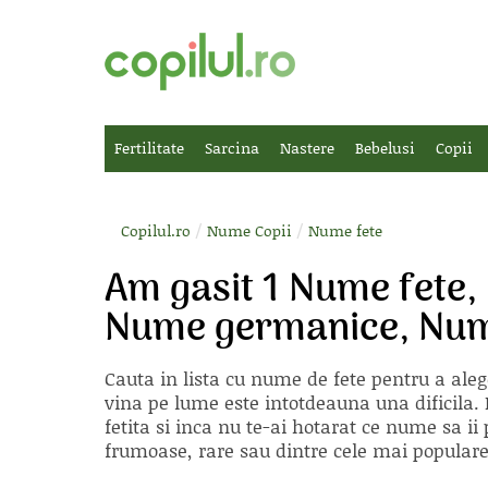
Fertilitate
Sarcina
Nastere
Bebelusi
Copii
/
/
Copilul.ro
Nume Copii
Nume fete
Am gasit 1 Nume fete,
Nume germanice, Nume
Cauta in lista cu
nume de fete
pentru a aleg
vina pe lume este intotdeauna una dificila. E
fetita si inca nu te-ai hotarat ce nume sa 
frumoase, rare sau dintre cele mai populare, 