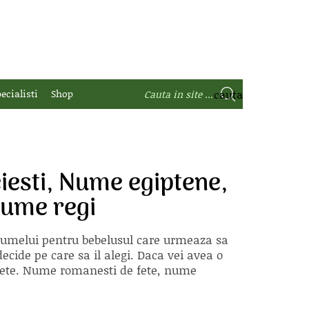
ecialisti
Shop
esti, Nume egiptene,
ume regi
 numelui pentru bebelusul care urmeaza sa
ecide pe care sa il alegi. Daca vei avea o
e fete. Nume romanesti de fete, nume