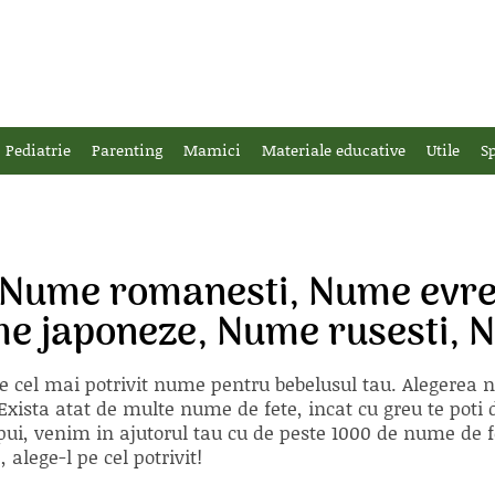
Pediatrie
Parenting
Mamici
Materiale educative
Utile
Sp
 Nume romanesti, Nume evrei
 japoneze, Nume rusesti, N
e cel mai potrivit nume pentru bebelusul tau. Alegerea
xista atat de multe nume de fete, incat cu greu te poti d
ii pui, venim in ajutorul tau cu de peste 1000 de nume d
alege-l pe cel potrivit!