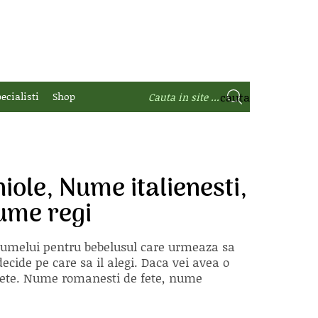
ecialisti
Shop
ole, Nume italienesti,
ume regi
 numelui pentru bebelusul care urmeaza sa
ecide pe care sa il alegi. Daca vei avea o
e fete. Nume romanesti de fete, nume