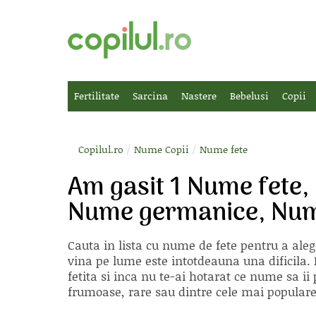
Fertilitate
Sarcina
Nastere
Bebelusi
Copii
/
/
Copilul.ro
Nume Copii
Nume fete
Am gasit 1 Nume fete,
Nume germanice, Nume
Cauta in lista cu
nume de fete
pentru a aleg
vina pe lume este intotdeauna una dificila. E
fetita si inca nu te-ai hotarat ce nume sa 
frumoase, rare sau dintre cele mai populare, 