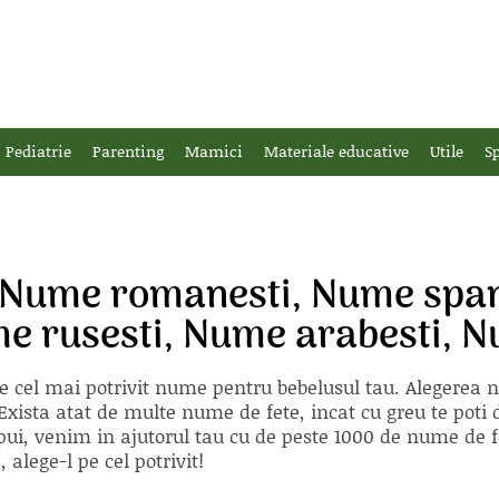
Pediatrie
Parenting
Mamici
Materiale educative
Utile
Sp
 Nume romanesti, Nume spani
 rusesti, Nume arabesti, N
e cel mai potrivit nume pentru bebelusul tau. Alegerea
xista atat de multe nume de fete, incat cu greu te poti d
ii pui, venim in ajutorul tau cu de peste 1000 de nume d
alege-l pe cel potrivit!