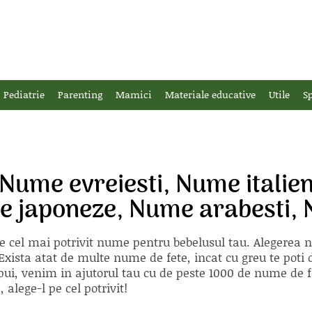
Pediatrie
Parenting
Mamici
Materiale educative
Utile
Sp
Nume evreiesti, Nume italien
e japoneze, Nume arabesti, 
e cel mai potrivit nume pentru bebelusul tau. Alegerea
xista atat de multe nume de fete, incat cu greu te poti d
ii pui, venim in ajutorul tau cu de peste 1000 de nume d
alege-l pe cel potrivit!