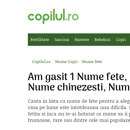
Fertilitate
Sarcina
Nastere
Bebelusi
Copii
/
/
Copilul.ro
Nume Copii
Nume fete
Am gasit 1 Nume fete, 
Nume chinezesti, Num
Cauta in lista cu
nume de fete
pentru a aleg
vina pe lume este intotdeauna una dificila. E
fetita si inca nu te-ai hotarat ce nume sa 
frumoase, rare sau dintre cele mai populare, 