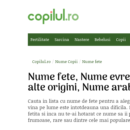
Fertilitate
Sarcina
Nastere
Bebelusi
Copii
/
/
Copilul.ro
Nume Copii
Nume fete
Nume fete, Nume evrei
alte origini, Nume ara
Cauta in lista cu
nume de fete
pentru a aleg
vina pe lume este intotdeauna una dificila. E
fetita si inca nu te-ai hotarat ce nume sa 
frumoase, rare sau dintre cele mai populare, 