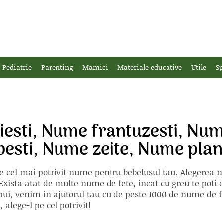
Pediatrie
Parenting
Mamici
Materiale educative
Utile
Sp
esti, Nume frantuzesti, Num
besti, Nume zeite, Nume plan
e cel mai potrivit nume pentru bebelusul tau. Alegerea
xista atat de multe nume de fete, incat cu greu te poti d
ii pui, venim in ajutorul tau cu de peste 1000 de nume d
alege-l pe cel potrivit!