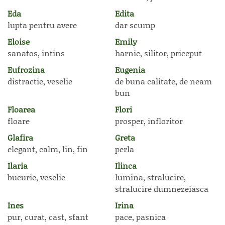
Eda
Edita
lupta pentru avere
dar scump
Eloise
Emily
sanatos, intins
harnic, silitor, priceput
Eufrozina
Eugenia
distractie, veselie
de buna calitate, de neam
bun
Floarea
Flori
floare
prosper, infloritor
Glafira
Greta
elegant, calm, lin, fin
perla
Ilaria
Ilinca
bucurie, veselie
lumina, stralucire,
stralucire dumnezeiasca
Ines
Irina
pur, curat, cast, sfant
pace, pasnica