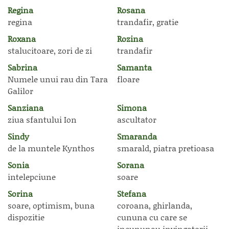
Regina
Rosana
regina
trandafir, gratie
Roxana
Rozina
stalucitoare, zori de zi
trandafir
Sabrina
Samanta
Numele unui rau din Tara
floare
Galilor
Sanziana
Simona
ziua sfantului Ion
ascultator
Sindy
Smaranda
de la muntele Kynthos
smarald, piatra pretioasa
Sonia
Sorana
intelepciune
soare
Sorina
Stefana
soare, optimism, buna
coroana, ghirlanda,
dispozitie
cununa cu care se
incununau invingatorii