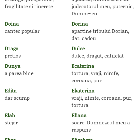
fragilitate si tinerete
judecatorul meu, puternic,
Dumnezeu
Doina
Dorina
cantec popular
apartine tribului Dorian,
dar, cadou
Draga
Dulce
pretios
dulce, dragut, catifelat
Dunya
Ecaterina
a parea bine
tortura, vraji, nimfe,
coroana, pur
Edita
Ekaterina
dar scump
vraji, nimfe, coroana, pur,
tortura
Elah
Eliana
stejar
soare, Dumnezeul meu a
raspuns
Elisa
Elisabeta