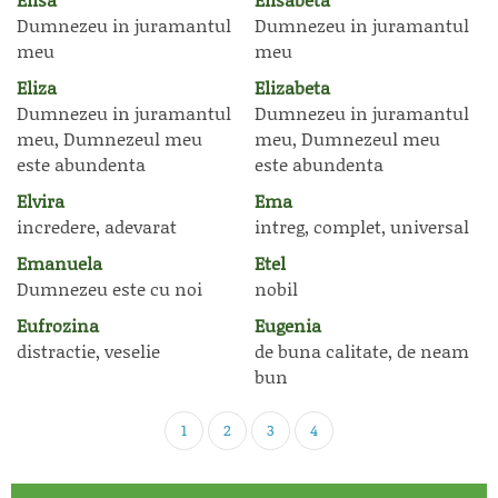
Dumnezeu in juramantul
Dumnezeu in juramantul
meu
meu
Eliza
Elizabeta
Dumnezeu in juramantul
Dumnezeu in juramantul
meu, Dumnezeul meu
meu, Dumnezeul meu
este abundenta
este abundenta
Elvira
Ema
incredere, adevarat
intreg, complet, universal
Emanuela
Etel
Dumnezeu este cu noi
nobil
Eufrozina
Eugenia
distractie, veselie
de buna calitate, de neam
bun
1
2
3
4