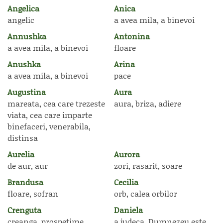
Angelica
Anica
angelic
a avea mila, a binevoi
Annushka
Antonina
a avea mila, a binevoi
floare
Anushka
Arina
a avea mila, a binevoi
pace
Augustina
Aura
mareata, cea care trezeste
aura, briza, adiere
viata, cea care imparte
binefaceri, venerabila,
distinsa
Aurelia
Aurora
de aur, aur
zori, rasarit, soare
Brandusa
Cecilia
floare, sofran
orb, calea orbilor
Crenguta
Daniela
creanga, prospetime,
a judeca, Dumnezeu este