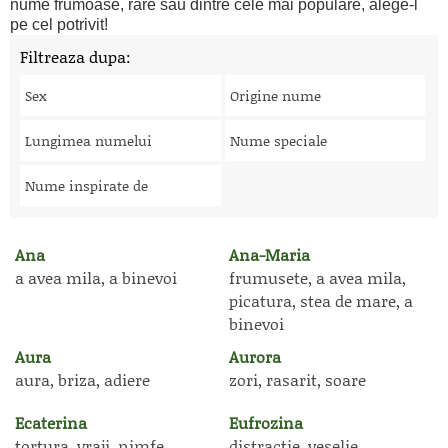
nume frumoase, rare sau dintre cele mai populare, alege-l
pe cel potrivit!
Filtreaza dupa:
Sex
Origine nume
Lungimea numelui
Nume speciale
Nume inspirate de
Ana
Ana-Maria
a avea mila, a binevoi
frumusete, a avea mila,
picatura, stea de mare, a
binevoi
Aura
Aurora
aura, briza, adiere
zori, rasarit, soare
Ecaterina
Eufrozina
tortura, vraji, nimfe,
distractie, veselie