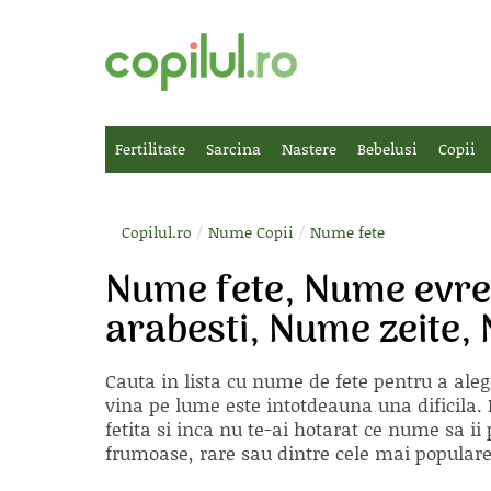
Fertilitate
Sarcina
Nastere
Bebelusi
Copii
/
/
Copilul.ro
Nume Copii
Nume fete
Nume fete, Nume evrei
arabesti, Nume zeite
Cauta in lista cu
nume de fete
pentru a aleg
vina pe lume este intotdeauna una dificila. E
fetita si inca nu te-ai hotarat ce nume sa 
frumoase, rare sau dintre cele mai populare, 