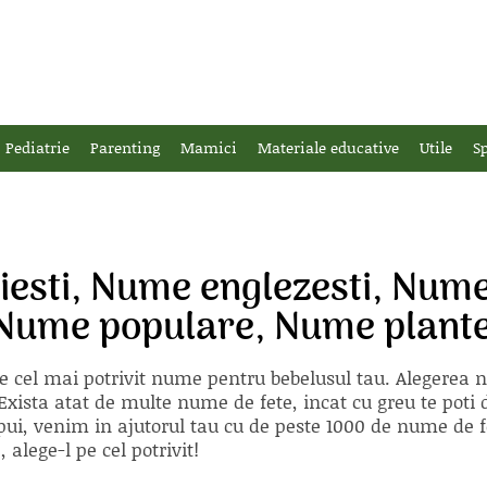
Pediatrie
Parenting
Mamici
Materiale educative
Utile
Sp
esti, Nume englezesti, Nume 
, Nume populare, Nume plant
e cel mai potrivit nume pentru bebelusul tau. Alegerea
xista atat de multe nume de fete, incat cu greu te poti d
ii pui, venim in ajutorul tau cu de peste 1000 de nume d
alege-l pe cel potrivit!