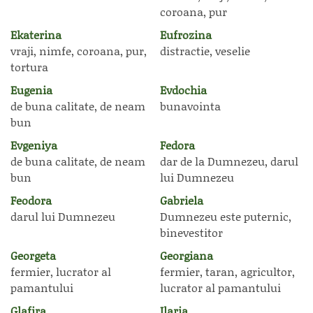
coroana, pur
Ekaterina
Eufrozina
vraji, nimfe, coroana, pur,
distractie, veselie
tortura
Eugenia
Evdochia
de buna calitate, de neam
bunavointa
bun
Evgeniya
Fedora
de buna calitate, de neam
dar de la Dumnezeu, darul
bun
lui Dumnezeu
Feodora
Gabriela
darul lui Dumnezeu
Dumnezeu este puternic,
binevestitor
Georgeta
Georgiana
fermier, lucrator al
fermier, taran, agricultor,
pamantului
lucrator al pamantului
Glafira
Ilaria