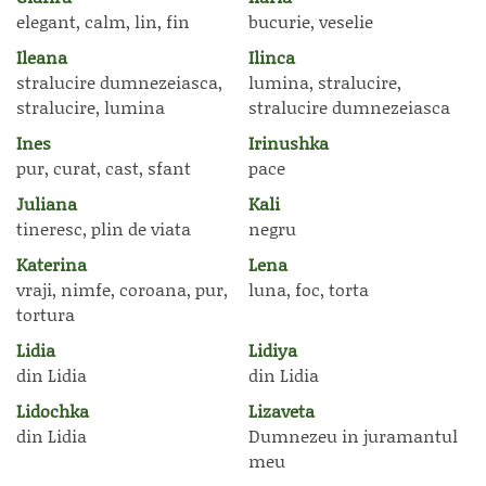
elegant, calm, lin, fin
bucurie, veselie
Ileana
Ilinca
stralucire dumnezeiasca,
lumina, stralucire,
stralucire, lumina
stralucire dumnezeiasca
Ines
Irinushka
pur, curat, cast, sfant
pace
Juliana
Kali
tineresc, plin de viata
negru
Katerina
Lena
vraji, nimfe, coroana, pur,
luna, foc, torta
tortura
Lidia
Lidiya
din Lidia
din Lidia
Lidochka
Lizaveta
din Lidia
Dumnezeu in juramantul
meu