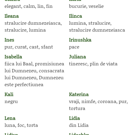
elegant, calm, lin, fin
bucurie, veselie
Ileana
Ilinca
stralucire dumnezeiasca,
lumina, stralucire,
stralucire, lumina
stralucire dumnezeiasca
Ines
Irinushka
pur, curat, cast, sfant
pace
Isabella
Juliana
fiica lui Baal, promisiunea
tineresc, plin de viata
lui Dumnezeu, consacrata
lui Dumnezeu, Dumnezeu
este perfectiunea
Kali
Katerina
negru
vraji, nimfe, coroana, pur,
tortura
Lena
Lidia
luna, foc, torta
din Lidia
Lidiya
Lidochka