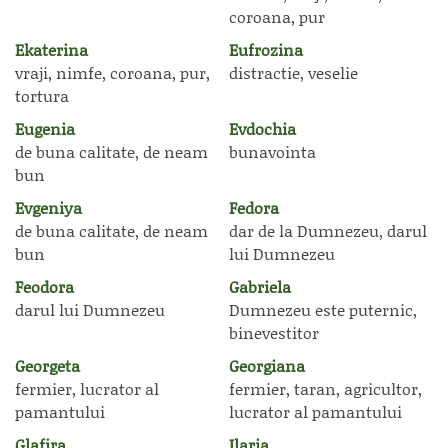
coroana, pur
Ekaterina
Eufrozina
vraji, nimfe, coroana, pur,
distractie, veselie
tortura
Eugenia
Evdochia
de buna calitate, de neam
bunavointa
bun
Evgeniya
Fedora
de buna calitate, de neam
dar de la Dumnezeu, darul
bun
lui Dumnezeu
Feodora
Gabriela
darul lui Dumnezeu
Dumnezeu este puternic,
binevestitor
Georgeta
Georgiana
fermier, lucrator al
fermier, taran, agricultor,
pamantului
lucrator al pamantului
Glafira
Ilaria