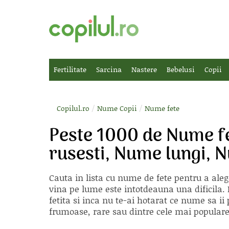
Fertilitate
Sarcina
Nastere
Bebelusi
Copii
/
/
Copilul.ro
Nume Copii
Nume fete
Peste 1000 de Nume f
rusesti, Nume lungi, 
Cauta in lista cu
nume de fete
pentru a aleg
vina pe lume este intotdeauna una dificila. E
fetita si inca nu te-ai hotarat ce nume sa 
frumoase, rare sau dintre cele mai populare, 