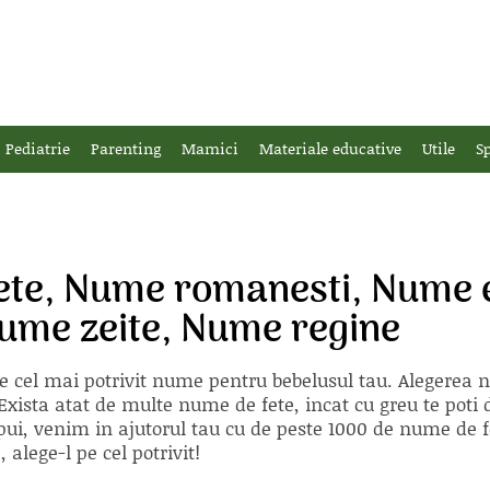
Pediatrie
Parenting
Mamici
Materiale educative
Utile
Sp
ete, Nume romanesti, Nume 
Nume zeite, Nume regine
e cel mai potrivit nume pentru bebelusul tau. Alegerea
xista atat de multe nume de fete, incat cu greu te poti d
ii pui, venim in ajutorul tau cu de peste 1000 de nume d
alege-l pe cel potrivit!