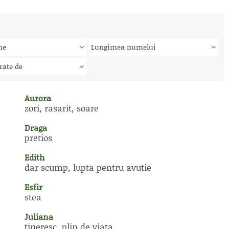
me
Lungimea numelui
rate de
Aurora
zori, rasarit, soare
Draga
pretios
Edith
dar scump, lupta pentru avutie
Esfir
stea
Juliana
tineresc, plin de viata