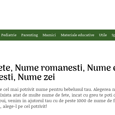
Pediatrie
Parenting
Mamici
Materiale educative
Utile
Sp
ete, Nume romanesti, Nume e
esti, Nume zei
e cel mai potrivit nume pentru bebelusul tau. Alegerea
xista atat de multe nume de fete, incat cu greu te poti d
ii pui, venim in ajutorul tau cu de peste 1000 de nume d
alege-l pe cel potrivit!