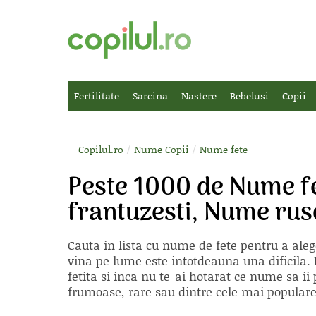
Fertilitate
Sarcina
Nastere
Bebelusi
Copii
/
/
Copilul.ro
Nume Copii
Nume fete
Peste 1000 de Nume f
frantuzesti, Nume rus
Cauta in lista cu
nume de fete
pentru a aleg
vina pe lume este intotdeauna una dificila. E
fetita si inca nu te-ai hotarat ce nume sa 
frumoase, rare sau dintre cele mai populare, 