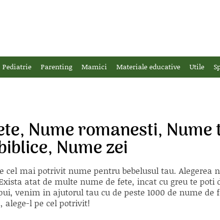
Pediatrie
Parenting
Mamici
Materiale educative
Utile
Sp
te, Nume romanesti, Nume t
iblice, Nume zei
e cel mai potrivit nume pentru bebelusul tau. Alegerea
xista atat de multe nume de fete, incat cu greu te poti d
ii pui, venim in ajutorul tau cu de peste 1000 de nume d
alege-l pe cel potrivit!