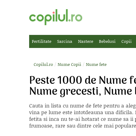
Fertilitate
Sarcina
Nastere
Bebelusi
Copii
/
/
Copilul.ro
Nume Copii
Nume fete
Peste 1000 de Nume fe
Nume grecesti, Nume b
Cauta in lista cu
nume de fete
pentru a aleg
vina pe lume este intotdeauna una dificila. E
fetita si inca nu te-ai hotarat ce nume sa 
frumoase, rare sau dintre cele mai populare, 