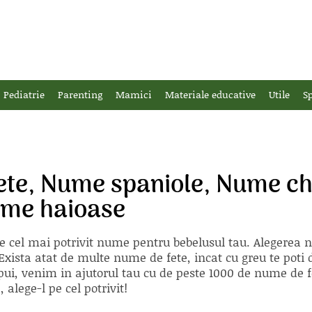
Pediatrie
Parenting
Mamici
Materiale educative
Utile
Sp
ete, Nume spaniole, Nume ch
ume haioase
e cel mai potrivit nume pentru bebelusul tau. Alegerea
xista atat de multe nume de fete, incat cu greu te poti d
ii pui, venim in ajutorul tau cu de peste 1000 de nume d
alege-l pe cel potrivit!