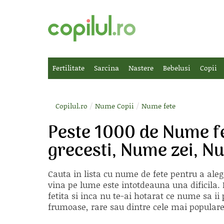
Fertilitate
Sarcina
Nastere
Bebelusi
Copii
/
/
Copilul.ro
Nume Copii
Nume fete
Peste 1000 de Nume f
grecesti, Nume zei, N
Cauta in lista cu
nume de fete
pentru a aleg
vina pe lume este intotdeauna una dificila. E
fetita si inca nu te-ai hotarat ce nume sa 
frumoase, rare sau dintre cele mai populare, 