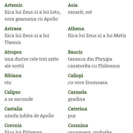
Artemis
Asia
fiica lui Zeus si a lui Leto,
rasarit, est
sora geamana cu Apollo
Astraea
Athena
fiica lui Zeus si a lui
fiica lui Zeus si a lui Metis
Themis
Atropos
Baucis
una dintre cele trei zeite
taranca din Phrygia
ale sortii
casatorita cu Philemon
Bibiana
Caliopi
viu
cu voce frumoasa
Calipso
Carmela
a se ascunde
gradina
Castalia
Caterina
nimfa iubita de Apollo
pur
Coronis
Cosmina
fiica lui Phlegyas
ornament, podoaba