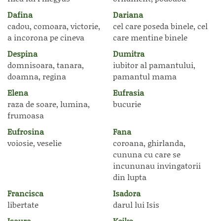
Dafina
Dariana
cadou, comoara, victorie,
cel care poseda binele, cel
a incorona pe cineva
care mentine binele
Despina
Dumitra
domnisoara, tanara,
iubitor al pamantului,
doamna, regina
pamantul mama
Elena
Eufrasia
raza de soare, lumina,
bucurie
frumoasa
Eufrosina
Fana
voiosie, veselie
coroana, ghirlanda,
cununa cu care se
incununau invingatorii
din lupta
Francisca
Isadora
libertate
darul lui Isis
Isaura
Keiko