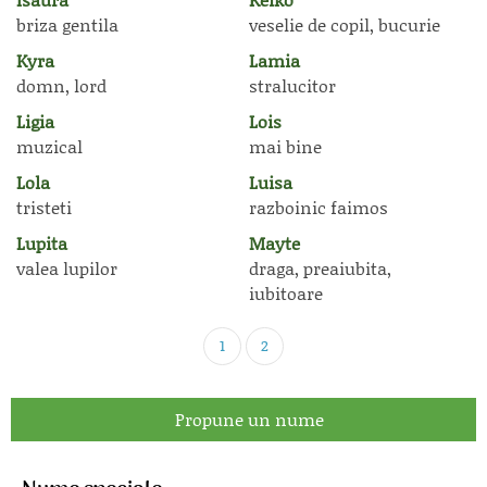
briza gentila
veselie de copil, bucurie
Kyra
Lamia
domn, lord
stralucitor
Ligia
Lois
muzical
mai bine
Lola
Luisa
tristeti
razboinic faimos
Lupita
Mayte
valea lupilor
draga, preaiubita,
iubitoare
1
2
Propune un nume