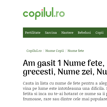
Fertilitate
Sarcina
Nastere
Bebelusi
Copii
/
/
Copilul.ro
Nume Copii
Nume fete
Am gasit 1 Nume fete,
grecesti, Nume zei, 
Cauta in lista cu
nume de fete
pentru a aleg
vina pe lume este intotdeauna una dificila. E
fetita si inca nu te-ai hotarat ce nume sa 
frumoase, rare sau dintre cele mai populare, 