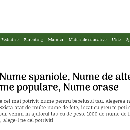
Pediatrie
Parenting
Mamici
Materiale educative
Utile
Sp
 Nume spaniole, Nume de alt
Nume populare, Nume orase
e cel mai potrivit nume pentru bebelusul tau. Alegerea
xista atat de multe nume de fete, incat cu greu te poti d
ii pui, venim in ajutorul tau cu de peste 1000 de nume d
alege-l pe cel potrivit!