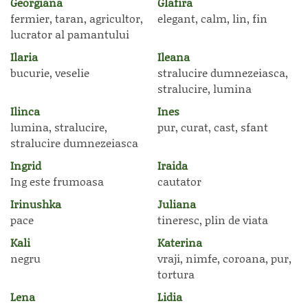
Georgiana
Glafira
fermier, taran, agricultor,
elegant, calm, lin, fin
lucrator al pamantului
Ilaria
Ileana
bucurie, veselie
stralucire dumnezeiasca,
stralucire, lumina
Ilinca
Ines
lumina, stralucire,
pur, curat, cast, sfant
stralucire dumnezeiasca
Ingrid
Iraida
Ing este frumoasa
cautator
Irinushka
Juliana
pace
tineresc, plin de viata
Kali
Katerina
negru
vraji, nimfe, coroana, pur,
tortura
Lena
Lidia