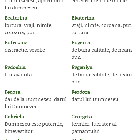
dumnezeiesc, apartinand
cel care mentine binele
lui dumnezeu
Ecaterina
Ekaterina
tortura, vraji, nimfe,
vraji, nimfe, coroana, pur,
coroana, pur
tortura
Eufrozina
Eugenia
distractie, veselie
de buna calitate, de neam
bun
Evdochia
Evgeniya
bunavointa
de buna calitate, de neam
bun
Fedora
Feodora
dar de la Dumnezeu, darul
darul lui Dumnezeu
lui Dumnezeu
Gabriela
Georgeta
Dumnezeu este puternic,
fermier, lucrator al
binevestitor
pamantului