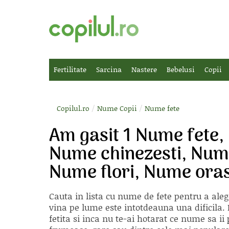
Fertilitate
Sarcina
Nastere
Bebelusi
Copii
/
/
Copilul.ro
Nume Copii
Nume fete
Am gasit 1 Nume fete,
Nume chinezesti, Nume 
Nume flori, Nume ora
Cauta in lista cu
nume de fete
pentru a aleg
vina pe lume este intotdeauna una dificila. E
fetita si inca nu te-ai hotarat ce nume sa 