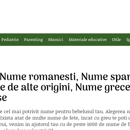
Pediatrie
Parenting
Mamici
Materiale educative
Utile
Sp
 Nume romanesti, Nume spani
de alte origini, Nume greces
se
e cel mai potrivit nume pentru bebelusul tau. Alegerea
xista atat de multe nume de fete, incat cu greu te poti d
ii pui, venim in ajutorul tau cu de peste 1000 de nume d