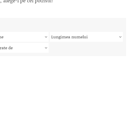
alege-l pe cel potrivit!
me
Lungimea numelui
rate de