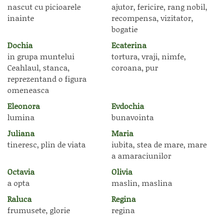
nascut cu picioarele
ajutor, fericire, rang nobil,
inainte
recompensa, vizitator,
bogatie
Dochia
Ecaterina
in grupa muntelui
tortura, vraji, nimfe,
Ceahlaul, stanca,
coroana, pur
reprezentand o figura
omeneasca
Eleonora
Evdochia
lumina
bunavointa
Juliana
Maria
tineresc, plin de viata
iubita, stea de mare, mare
a amaraciunilor
Octavia
Olivia
a opta
maslin, maslina
Raluca
Regina
frumusete, glorie
regina