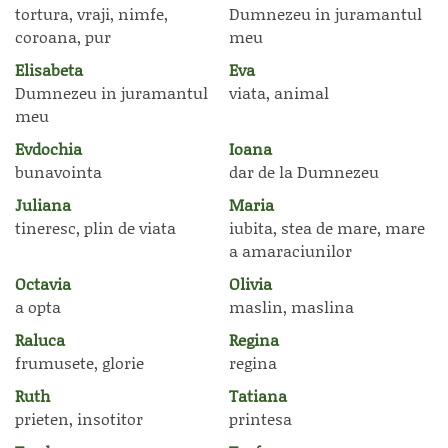
tortura, vraji, nimfe,
Dumnezeu in juramantul
coroana, pur
meu
Elisabeta
Eva
Dumnezeu in juramantul
viata, animal
meu
Evdochia
Ioana
bunavointa
dar de la Dumnezeu
Juliana
Maria
tineresc, plin de viata
iubita, stea de mare, mare
a amaraciunilor
Octavia
Olivia
a opta
maslin, maslina
Raluca
Regina
frumusete, glorie
regina
Ruth
Tatiana
prieten, insotitor
printesa