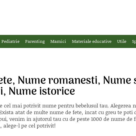
Pediatrie
Parenting
Mamici
Materiale educative
Utile
Sp
ete, Nume romanesti, Nume 
i, Nume istorice
e cel mai potrivit nume pentru bebelusul tau. Alegerea
xista atat de multe nume de fete, incat cu greu te poti d
ii pui, venim in ajutorul tau cu de peste 1000 de nume d
alege-l pe cel potrivit!