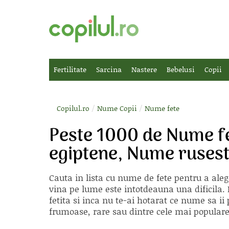
Fertilitate
Sarcina
Nastere
Bebelusi
Copii
/
/
Copilul.ro
Nume Copii
Nume fete
Peste 1000 de Nume f
egiptene, Nume rusest
Cauta in lista cu
nume de fete
pentru a aleg
vina pe lume este intotdeauna una dificila. E
fetita si inca nu te-ai hotarat ce nume sa 
frumoase, rare sau dintre cele mai populare, 