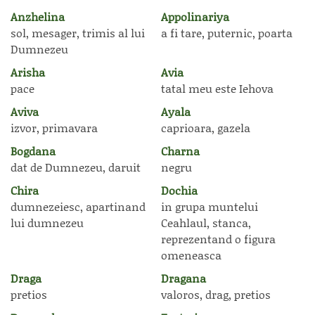
Anzhelina
Appolinariya
sol, mesager, trimis al lui
a fi tare, puternic, poarta
Dumnezeu
Arisha
Avia
pace
tatal meu este Iehova
Aviva
Ayala
izvor, primavara
caprioara, gazela
Bogdana
Charna
dat de Dumnezeu, daruit
negru
Chira
Dochia
dumnezeiesc, apartinand
in grupa muntelui
lui dumnezeu
Ceahlaul, stanca,
reprezentand o figura
omeneasca
Draga
Dragana
pretios
valoros, drag, pretios