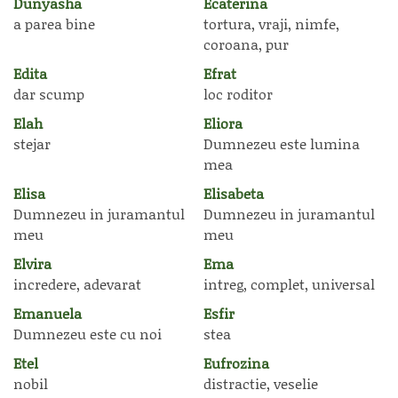
Dunyasha
Ecaterina
a parea bine
tortura, vraji, nimfe,
coroana, pur
Edita
Efrat
dar scump
loc roditor
Elah
Eliora
stejar
Dumnezeu este lumina
mea
Elisa
Elisabeta
Dumnezeu in juramantul
Dumnezeu in juramantul
meu
meu
Elvira
Ema
incredere, adevarat
intreg, complet, universal
Emanuela
Esfir
Dumnezeu este cu noi
stea
Etel
Eufrozina
nobil
distractie, veselie