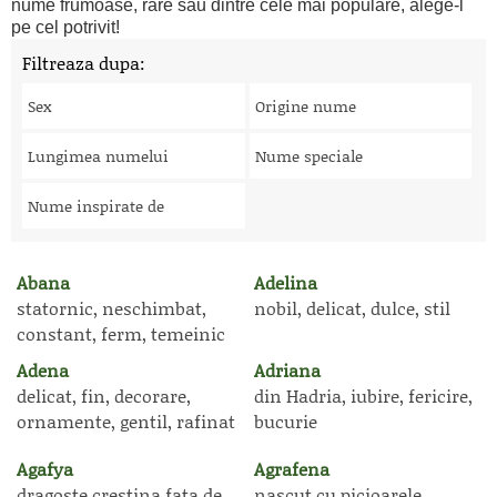
nume frumoase, rare sau dintre cele mai populare, alege-l
pe cel potrivit!
Filtreaza dupa:
Sex
Origine nume
Lungimea numelui
Nume speciale
Nume inspirate de
Abana
Adelina
statornic, neschimbat,
nobil, delicat, dulce, stil
constant, ferm, temeinic
Adena
Adriana
delicat, fin, decorare,
din Hadria, iubire, fericire,
ornamente, gentil, rafinat
bucurie
Agafya
Agrafena
dragoste crestina fata de
nascut cu picioarele