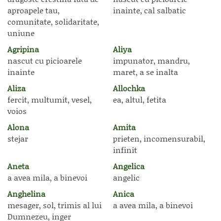
aproapele tau,
inainte, cal salbatic
comunitate, solidaritate,
uniune
Agripina
Aliya
nascut cu picioarele
impunator, mandru,
inainte
maret, a se inalta
Aliza
Allochka
fercit, multumit, vesel,
ea, altul, fetita
voios
Alona
Amita
stejar
prieten, incomensurabil,
infinit
Aneta
Angelica
a avea mila, a binevoi
angelic
Anghelina
Anica
mesager, sol, trimis al lui
a avea mila, a binevoi
Dumnezeu, inger