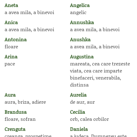
Aneta
Angelica
a avea mila, a binevoi
angelic
Anica
Annushka
a avea mila, a binevoi
a avea mila, a binevoi
Antonina
Anushka
floare
a avea mila, a binevoi
Arina
Augustina
pace
mareata, cea care trezeste
viata, cea care imparte
binefaceri, venerabila,
distinsa
Aura
Aurelia
aura, briza, adiere
de aur, aur
Brandusa
Cecilia
floare, sofran
orb, calea orbilor
Crenguta
Daniela
creanga, prospetime,
a judeca, Dumnezeu este