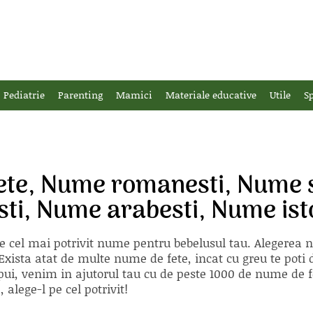
Pediatrie
Parenting
Mamici
Materiale educative
Utile
Sp
ete, Nume romanesti, Nume 
sti, Nume arabesti, Nume is
e cel mai potrivit nume pentru bebelusul tau. Alegerea
xista atat de multe nume de fete, incat cu greu te poti d
ii pui, venim in ajutorul tau cu de peste 1000 de nume d
alege-l pe cel potrivit!