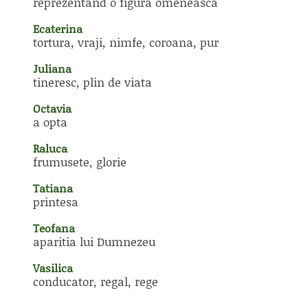
reprezentand o figura omeneasca
Ecaterina
tortura, vraji, nimfe, coroana, pur
Juliana
tineresc, plin de viata
Octavia
a opta
Raluca
frumusete, glorie
Tatiana
printesa
Teofana
aparitia lui Dumnezeu
Vasilica
conducator, regal, rege