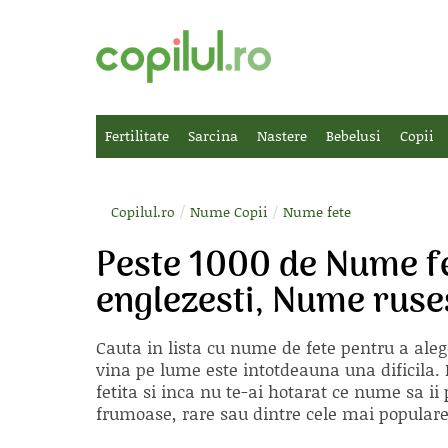
Fertilitate
Sarcina
Nastere
Bebelusi
Copii
/
/
Copilul.ro
Nume Copii
Nume fete
Peste 1000 de Nume f
englezesti, Nume ruse
Cauta in lista cu
nume de fete
pentru a aleg
vina pe lume este intotdeauna una dificila. E
fetita si inca nu te-ai hotarat ce nume sa 
frumoase, rare sau dintre cele mai populare, 