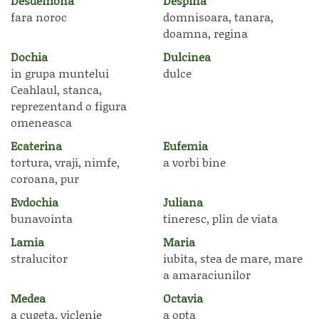
Desdemona
Despina
fara noroc
domnisoara, tanara,
doamna, regina
Dochia
Dulcinea
in grupa muntelui
dulce
Ceahlaul, stanca,
reprezentand o figura
omeneasca
Ecaterina
Eufemia
tortura, vraji, nimfe,
a vorbi bine
coroana, pur
Evdochia
Juliana
bunavointa
tineresc, plin de viata
Lamia
Maria
stralucitor
iubita, stea de mare, mare
a amaraciunilor
Medea
Octavia
a cugeta, viclenie
a opta