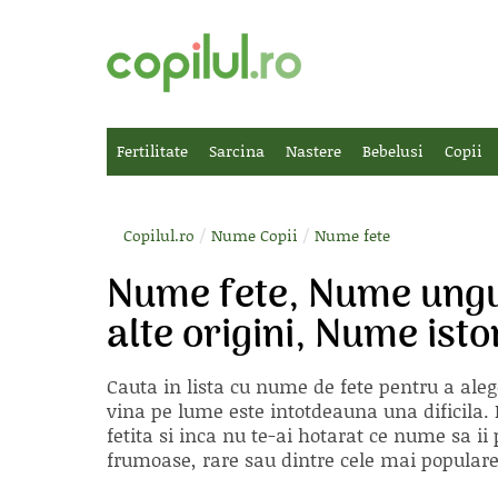
Fertilitate
Sarcina
Nastere
Bebelusi
Copii
/
/
Copilul.ro
Nume Copii
Nume fete
Nume fete, Nume ungu
alte origini, Nume is
Cauta in lista cu
nume de fete
pentru a aleg
vina pe lume este intotdeauna una dificila. E
fetita si inca nu te-ai hotarat ce nume sa 
frumoase, rare sau dintre cele mai populare, 