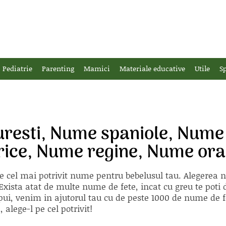
Pediatrie
Parenting
Mamici
Materiale educative
Utile
Sp
resti, Nume spaniole, Nume 
torice, Nume regine, Nume or
e cel mai potrivit nume pentru bebelusul tau. Alegerea
xista atat de multe nume de fete, incat cu greu te poti d
ii pui, venim in ajutorul tau cu de peste 1000 de nume d
alege-l pe cel potrivit!