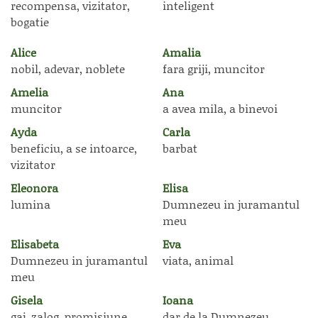
recompensa, vizitator,
inteligent
bogatie
Alice
Amalia
nobil, adevar, noblete
fara griji, muncitor
Amelia
Ana
muncitor
a avea mila, a binevoi
Ayda
Carla
beneficiu, a se intoarce,
barbat
vizitator
Eleonora
Elisa
lumina
Dumnezeu in juramantul
meu
Elisabeta
Eva
Dumnezeu in juramantul
viata, animal
meu
Gisela
Ioana
gaj, zalog, promisiune
dar de la Dumnezeu