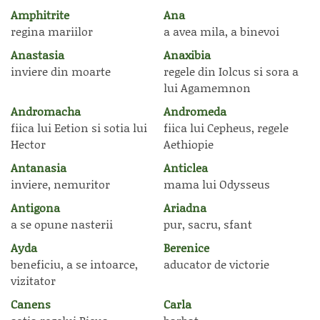
Amphitrite
Ana
regina mariilor
a avea mila, a binevoi
Anastasia
Anaxibia
inviere din moarte
regele din Iolcus si sora a
lui Agamemnon
Andromacha
Andromeda
fiica lui Eetion si sotia lui
fiica lui Cepheus, regele
Hector
Aethiopie
Antanasia
Anticlea
inviere, nemuritor
mama lui Odysseus
Antigona
Ariadna
a se opune nasterii
pur, sacru, sfant
Ayda
Berenice
beneficiu, a se intoarce,
aducator de victorie
vizitator
Canens
Carla