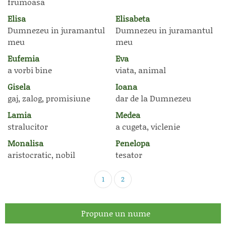
frumoasa
Elisa
Elisabeta
Dumnezeu in juramantul
Dumnezeu in juramantul
meu
meu
Eufemia
Eva
a vorbi bine
viata, animal
Gisela
Ioana
gaj, zalog, promisiune
dar de la Dumnezeu
Lamia
Medea
stralucitor
a cugeta, viclenie
Monalisa
Penelopa
aristocratic, nobil
tesator
1
2
Propune un nume