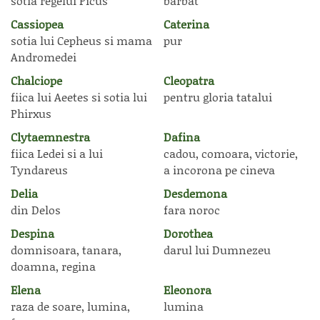
sotia regelui Picus
barbat
Cassiopea
Caterina
sotia lui Cepheus si mama
pur
Andromedei
Chalciope
Cleopatra
fiica lui Aeetes si sotia lui
pentru gloria tatalui
Phirxus
Clytaemnestra
Dafina
fiica Ledei si a lui
cadou, comoara, victorie,
Tyndareus
a incorona pe cineva
Delia
Desdemona
din Delos
fara noroc
Despina
Dorothea
domnisoara, tanara,
darul lui Dumnezeu
doamna, regina
Elena
Eleonora
raza de soare, lumina,
lumina