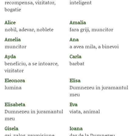
recompensa, vizitator,
inteligent
bogatie
Alice
Amalia
nobil, adevar, noblete
fara griji, muncitor
Amelia
Ana
muncitor
a avea mila, a binevoi
Ayda
Carla
beneficiu, a se intoarce,
barbat
vizitator
Eleonora
Elisa
lumina
Dumnezeu in juramantul
meu
Elisabeta
Eva
Dumnezeu in juramantul
viata, animal
meu
Gisela
Ioana
gaj, zalog, promisiune
dar de la Dumnezeu