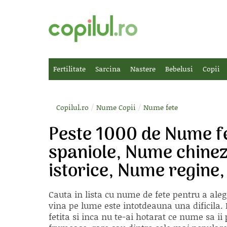
Fertilitate
Sarcina
Nastere
Bebelusi
Copii
/
/
Copilul.ro
Nume Copii
Nume fete
Peste 1000 de Nume f
spaniole, Nume chinez
istorice, Nume regine
Cauta in lista cu
nume de fete
pentru a aleg
vina pe lume este intotdeauna una dificila. E
fetita si inca nu te-ai hotarat ce nume sa 