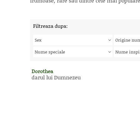
frumoase, rare sau dintre cele mai populare, 
Filtreaza dupa:
Sex
Origine nu
Nume speciale
Nume inspi
Dorothea
darul lui Dumnezeu