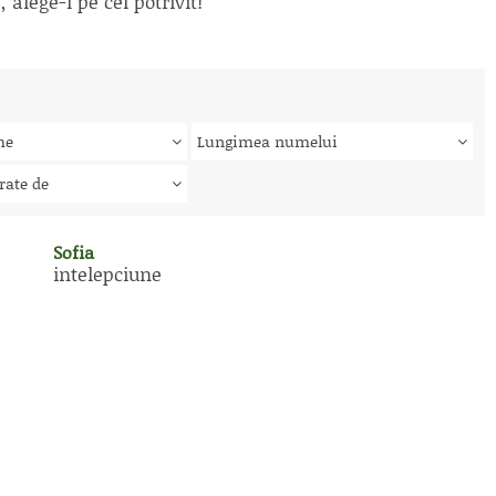
alege-l pe cel potrivit!
me
Lungimea numelui
rate de
Sofia
intelepciune