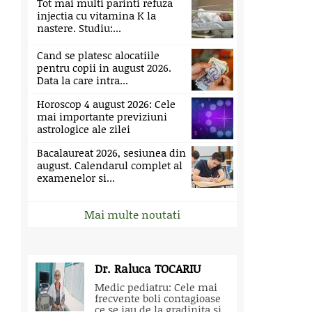
Tot mai multi parinti refuza
injectia cu vitamina K la
nastere. Studiu:...
Cand se platesc alocatiile
pentru copii in august 2026.
Data la care intra...
Horoscop 4 august 2026: Cele
mai importante previziuni
astrologice ale zilei
Bacalaureat 2026, sesiunea din
august. Calendarul complet al
examenelor si...
Mai multe noutati
Dr. Raluca TOCARIU
Medic pediatru: Cele mai
frecvente boli contagioase
ce se iau de la gradinita si