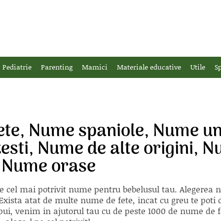
Pediatrie
Parenting
Mamici
Materiale educative
Utile
Sp
ete, Nume spaniole, Nume u
esti, Nume de alte origini, 
, Nume orase
e cel mai potrivit nume pentru bebelusul tau. Alegerea
xista atat de multe nume de fete, incat cu greu te poti d
ii pui, venim in ajutorul tau cu de peste 1000 de nume d