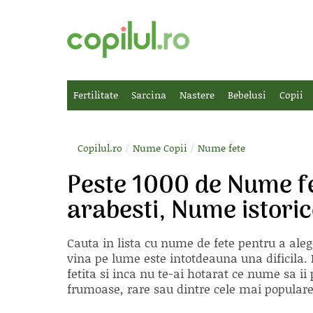
Fertilitate
Sarcina
Nastere
Bebelusi
Copii
/
/
Copilul.ro
Nume Copii
Nume fete
Peste 1000 de Nume f
arabesti, Nume istori
Cauta in lista cu
nume de fete
pentru a aleg
vina pe lume este intotdeauna una dificila. E
fetita si inca nu te-ai hotarat ce nume sa 
frumoase, rare sau dintre cele mai populare, 