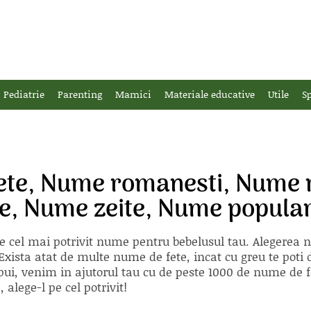
Pediatrie
Parenting
Mamici
Materiale educative
Utile
Sp
ete, Nume romanesti, Nume 
ce, Nume zeite, Nume popula
e cel mai potrivit nume pentru bebelusul tau. Alegerea
xista atat de multe nume de fete, incat cu greu te poti d
ii pui, venim in ajutorul tau cu de peste 1000 de nume d
alege-l pe cel potrivit!