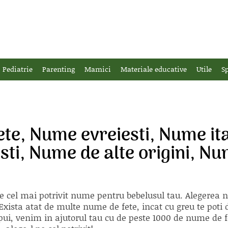
Pediatrie
Parenting
Mamici
Materiale educative
Utile
Sp
te, Nume evreiesti, Nume it
sti, Nume de alte origini, N
e cel mai potrivit nume pentru bebelusul tau. Alegerea
xista atat de multe nume de fete, incat cu greu te poti d
ii pui, venim in ajutorul tau cu de peste 1000 de nume d