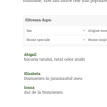
frumoase, rare sau dintre cele mai populare, 
Filtreaza dupa:
Sex
Origine nu
Nume speciale
Nume inspi
Abigail
bucuria tatalui, tatal celor multi
Elisabeta
Dumnezeu in juramantul meu
Ioana
dar de la Dumnezeu