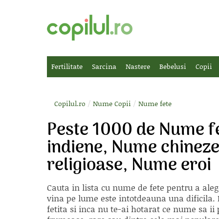
Fertilitate
Sarcina
Nastere
Bebelusi
Copii
/
/
Copilul.ro
Nume Copii
Nume fete
Peste 1000 de Nume fe
indiene, Nume chineze
religioase, Nume eroi
Cauta in lista cu
nume de fete
pentru a aleg
vina pe lume este intotdeauna una dificila. E
fetita si inca nu te-ai hotarat ce nume sa 