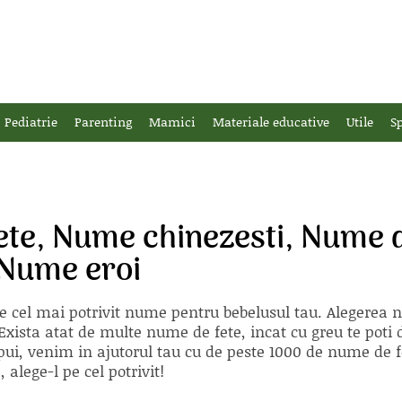
Pediatrie
Parenting
Mamici
Materiale educative
Utile
Sp
te, Nume chinezesti, Nume d
 Nume eroi
e cel mai potrivit nume pentru bebelusul tau. Alegerea
xista atat de multe nume de fete, incat cu greu te poti d
ii pui, venim in ajutorul tau cu de peste 1000 de nume d
alege-l pe cel potrivit!