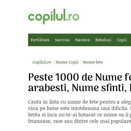
Fertilitate
Sarcina
Nastere
Bebelusi
Copii
/
/
Copilul.ro
Nume Copii
Nume fete
Peste 1000 de Nume fe
arabesti, Nume sfinti,
Cauta in lista cu
nume de fete
pentru a aleg
vina pe lume este intotdeauna una dificila. E
fetita si inca nu te-ai hotarat ce nume sa 
frumoase, rare sau dintre cele mai populare, 