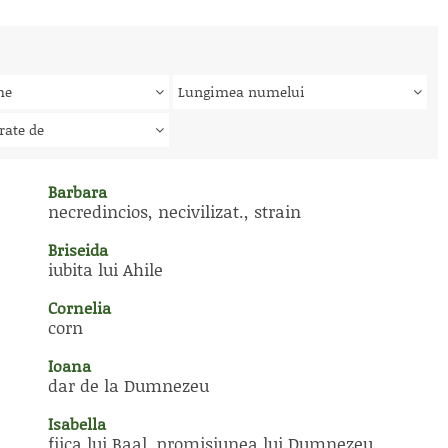
me
Lungimea numelui
rate de
Barbara
necredincios, necivilizat., strain
Briseida
iubita lui Ahile
Cornelia
corn
Ioana
dar de la Dumnezeu
Isabella
fiica lui Baal, promisiunea lui Dumnezeu,