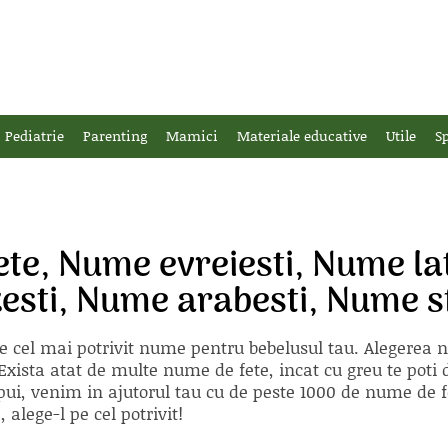
Pediatrie
Parenting
Mamici
Materiale educative
Utile
Sp
te, Nume evreiesti, Nume la
esti, Nume arabesti, Nume sf
e cel mai potrivit nume pentru bebelusul tau. Alegerea
xista atat de multe nume de fete, incat cu greu te poti d
ii pui, venim in ajutorul tau cu de peste 1000 de nume d
alege-l pe cel potrivit!