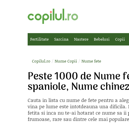
Fertilitate
Sarcina
Nastere
Bebelusi
Copii
/
/
Copilul.ro
Nume Copii
Nume fete
Peste 1000 de Nume fe
spaniole, Nume chinez
Cauta in lista cu
nume de fete
pentru a aleg
vina pe lume este intotdeauna una dificila. E
fetita si inca nu te-ai hotarat ce nume sa 
frumoase, rare sau dintre cele mai populare, 