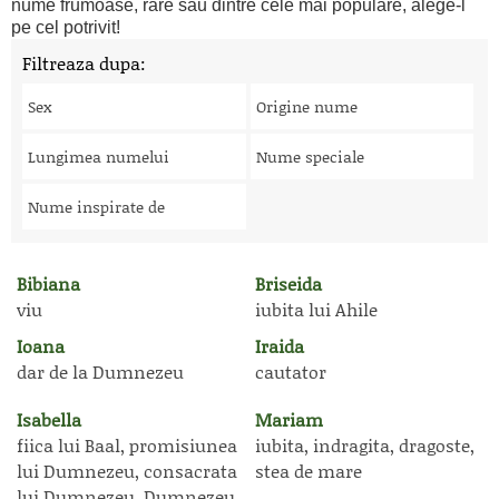
nume frumoase, rare sau dintre cele mai populare, alege-l
pe cel potrivit!
Filtreaza dupa:
Sex
Origine nume
Lungimea numelui
Nume speciale
Nume inspirate de
Bibiana
Briseida
viu
iubita lui Ahile
Ioana
Iraida
dar de la Dumnezeu
cautator
Isabella
Mariam
fiica lui Baal, promisiunea
iubita, indragita, dragoste,
lui Dumnezeu, consacrata
stea de mare
lui Dumnezeu, Dumnezeu