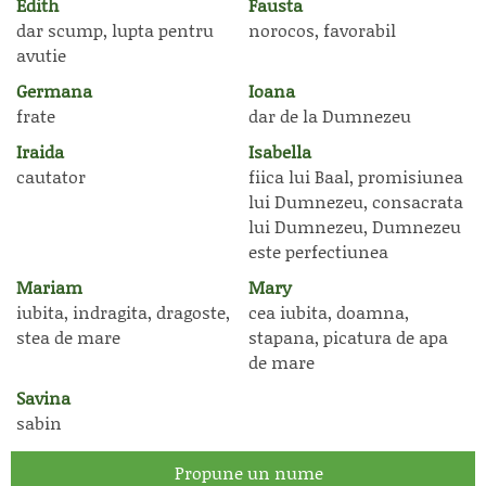
Edith
Fausta
dar scump, lupta pentru
norocos, favorabil
avutie
Germana
Ioana
frate
dar de la Dumnezeu
Iraida
Isabella
cautator
fiica lui Baal, promisiunea
lui Dumnezeu, consacrata
lui Dumnezeu, Dumnezeu
este perfectiunea
Mariam
Mary
iubita, indragita, dragoste,
cea iubita, doamna,
stea de mare
stapana, picatura de apa
de mare
Savina
sabin
Propune un nume