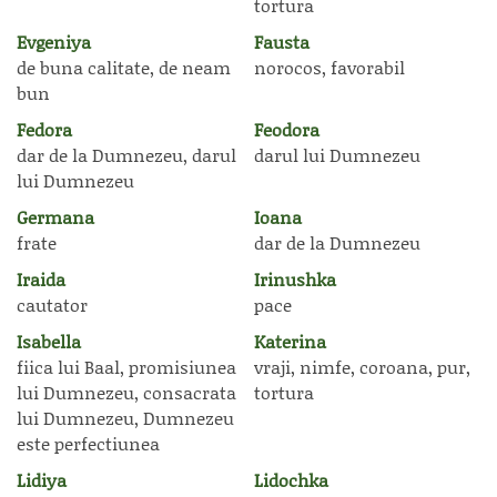
tortura
Evgeniya
Fausta
de buna calitate, de neam
norocos, favorabil
bun
Fedora
Feodora
dar de la Dumnezeu, darul
darul lui Dumnezeu
lui Dumnezeu
Germana
Ioana
frate
dar de la Dumnezeu
Iraida
Irinushka
cautator
pace
Isabella
Katerina
fiica lui Baal, promisiunea
vraji, nimfe, coroana, pur,
lui Dumnezeu, consacrata
tortura
lui Dumnezeu, Dumnezeu
este perfectiunea
Lidiya
Lidochka