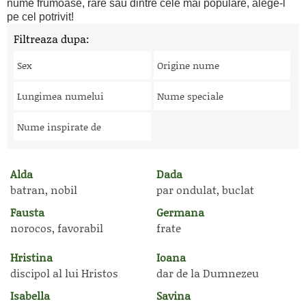
nume frumoase, rare sau dintre cele mai populare, alege-l
pe cel potrivit!
Filtreaza dupa:
Sex
Origine nume
Lungimea numelui
Nume speciale
Nume inspirate de
Alda
Dada
batran, nobil
par ondulat, buclat
Fausta
Germana
norocos, favorabil
frate
Hristina
Ioana
discipol al lui Hristos
dar de la Dumnezeu
Isabella
Savina