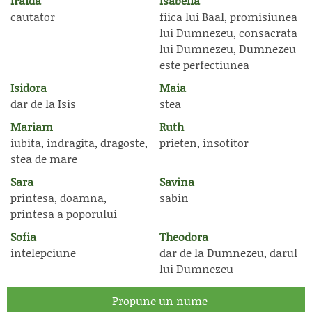
Iraida
Isabella
cautator
fiica lui Baal, promisiunea
lui Dumnezeu, consacrata
lui Dumnezeu, Dumnezeu
este perfectiunea
Isidora
Maia
dar de la Isis
stea
Mariam
Ruth
iubita, indragita, dragoste,
prieten, insotitor
stea de mare
Sara
Savina
printesa, doamna,
sabin
printesa a poporului
Sofia
Theodora
intelepciune
dar de la Dumnezeu, darul
lui Dumnezeu
Propune un nume