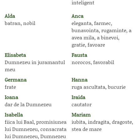
inteligent
Alda
Anca
batran, nobil
eleganta, farmec,
bunavointa, rugaminte, a
avea mila, a binevoi,
gratie, favoare
Elisabeta
Fausta
Dumnezeu in juramantul
norocos, favorabil
meu
Germana
Hanna
frate
ruga ascultata, bucurie
Ioana
Iraida
dar de la Dumnezeu
cautator
Isabella
Mariam
fiica lui Baal, promisiunea
iubita, indragita, dragoste,
lui Dumnezeu, consacrata
stea de mare
lui Dumnezeu, Dumnezeu