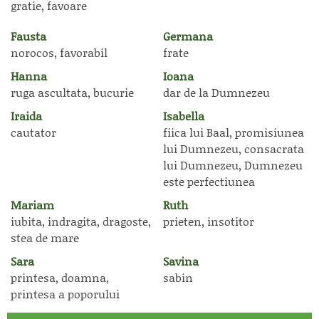
gratie, favoare
Fausta
Germana
norocos, favorabil
frate
Hanna
Ioana
ruga ascultata, bucurie
dar de la Dumnezeu
Iraida
Isabella
cautator
fiica lui Baal, promisiunea
lui Dumnezeu, consacrata
lui Dumnezeu, Dumnezeu
este perfectiunea
Mariam
Ruth
iubita, indragita, dragoste,
prieten, insotitor
stea de mare
Sara
Savina
printesa, doamna,
sabin
printesa a poporului